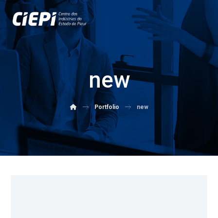
new
Portfolio
new