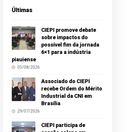
Últimas
CIEPI promove debate
sobre impactos do
possível fim da jornada
6×1 para a indústria
piauiense
05/08/2026
Associado do CIEPI
recebe Ordem do Mérito
Industrial da CNI em
Brasília
29/07/2026
CIEPI participa de