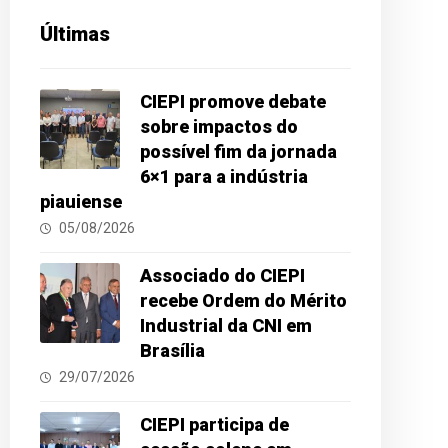
Últimas
CIEPI promove debate
sobre impactos do
possível fim da jornada
6×1 para a indústria
piauiense
05/08/2026
Associado do CIEPI
recebe Ordem do Mérito
Industrial da CNI em
Brasília
29/07/2026
CIEPI participa de